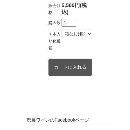
5,500円(税
販売価
込)
格
購入数
１本入
り化粧
箱
都農ワインのFacebookページ