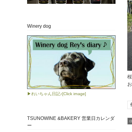
Winery dog
桜
お
▶れいちゃん日記♪[Click image]
TSUNOWINE &BAKERY 営業日カレンダ
ー