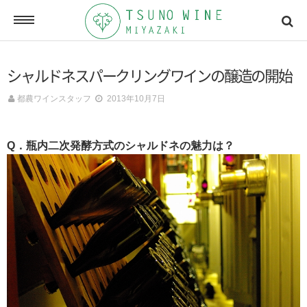
ONLINE SHOP
シャルドネスパークリングワインの醸造の開始
オンラインショッピング
都農ワインスタッフ
2013年10月7日
NEWSLETTERS
Q．瓶内二次発酵方式のシャルドネの魅力は？
メールマガジン
ACCESSMAP
アクセスマップ
CONTACT
お問い合わせ