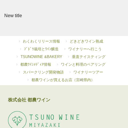
New title
わくわくリリース情報
どきどきワイン熟成
ﾌﾞﾄﾞｳ栽培とﾜｲﾝ醸造
ワイナリーへ行こう
TSUNOWINE &BAKERY
垂直テイスティング
都農ﾜｲﾝﾒﾃﾞｨｱ情報
ワインと料理のペアリング
スパークリング開発物語
ワイナリーツアー
都農ワインが買えるお店（宮崎県内）
株式会社 都農ワイン