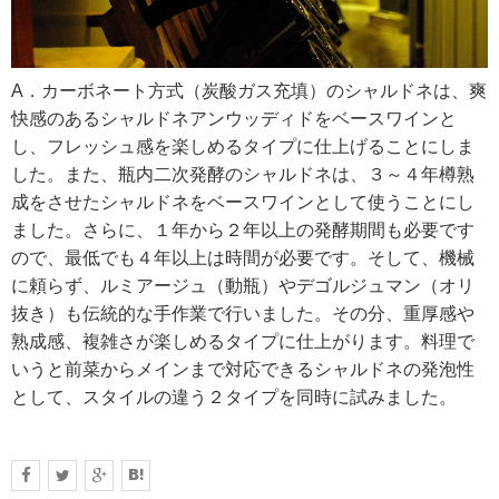
RECRUIT
求人情報
A．カーボネート方式（炭酸ガス充填）のシャルドネは、爽
快感のあるシャルドネアンウッディドをベースワインと
し、フレッシュ感を楽しめるタイプに仕上げることにしま
した。また、瓶内二次発酵のシャルドネは、３～４年樽熟
DATA
成をさせたシャルドネをベースワインとして使うことにし
会社概要
ました。さらに、１年から２年以上の発酵期間も必要です
ので、最低でも４年以上は時間が必要です。そして、機械
に頼らず、ルミアージュ（動瓶）やデゴルジュマン（オリ
抜き）も伝統的な手作業で行いました。その分、重厚感や
熟成感、複雑さが楽しめるタイプに仕上がります。料理で
いうと前菜からメインまで対応できるシャルドネの発泡性
として、スタイルの違う２タイプを同時に試みました。