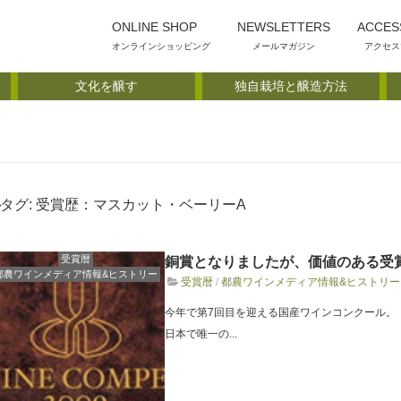
ONLINE SHOP
NEWSLETTERS
ACCES
オンラインショッピング
メールマガジン
アクセス
文化を醸す
独自栽培と醸造方法
タグ:
受賞歴：マスカット・ベーリーA
受賞暦
銅賞となりましたが、価値のある受
都農ワインメディア情報&ヒストリー
受賞暦
/
都農ワインメディア情報&ヒストリー
今年で第7回目を迎える国産ワインコンクール。 
日本で唯一の...