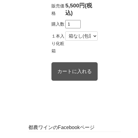
5,500円(税
販売価
込)
格
購入数
１本入
り化粧
箱
都農ワインのFacebookページ