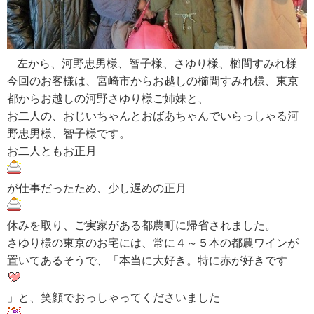
RECRUIT
求人情報
左から、河野忠男様、智子様、さゆり様、櫛間すみれ様
今回のお客様は、宮崎市からお越しの櫛間すみれ様、東京
都からお越しの河野さゆり様ご姉妹と、
DATA
お二人の、おじいちゃんとおばあちゃんでいらっしゃる河
会社概要
野忠男様、智子様です。
お二人ともお正月
が仕事だったため、少し遅めの正月
休みを取り、ご実家がある都農町に帰省されました。
さゆり様の東京のお宅には、常に４～５本の都農ワインが
置いてあるそうで、「本当に大好き。特に赤が好きです
」と、笑顔でおっしゃってくださいました