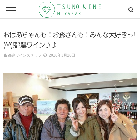
ONLINE SHOP
おばあちゃんも！お孫さんも！みんな大好きっ!
オンラインショッピング
(^^)!都農ワイン♪♪
都農ワインスタッフ
2016年1月26日
NEWSLETTERS
メールマガジン
ACCESSMAP
アクセスマップ
CONTACT
お問い合わせ