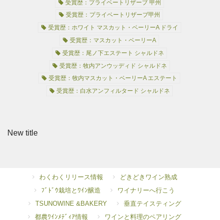
受賞歴：プライベートリザーブ 甲州
受賞歴：プライベートリザーブ甲州
受賞歴：ホワイト マスカット・ベーリーA ドライ
受賞歴：マスカット・ベーリーA
受賞歴：尾ノ下エステート シャルドネ
受賞歴：牧内アンウッディド シャルドネ
受賞歴：牧内マスカット・ベーリーA エステート
受賞歴：白水アンフィルタード シャルドネ
New title
わくわくリリース情報
どきどきワイン熟成
ﾌﾞﾄﾞｳ栽培とﾜｲﾝ醸造
ワイナリーへ行こう
TSUNOWINE &BAKERY
垂直テイスティング
都農ﾜｲﾝﾒﾃﾞｨｱ情報
ワインと料理のペアリング