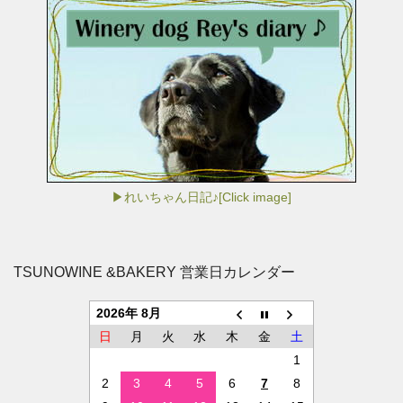
▶れいちゃん日記♪[Click image]
TSUNOWINE &BAKERY 営業日カレンダー
2026年 8月
日
月
火
水
木
金
土
1
2
3
4
5
6
7
8