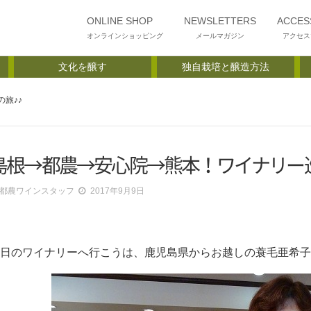
ONLINE SHOP
NEWSLETTERS
ACCES
オンラインショッピング
メールマガジン
アクセス
文化を醸す
独自栽培と醸造方法
旅♪♪
島根→都農→安心院→熊本！ワイナリー
都農ワインスタッフ
2017年9月9日
日のワイナリーへ行こうは、鹿児島県からお越しの蓑毛亜希子