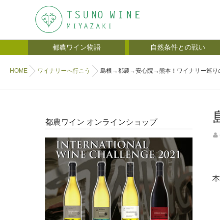
都農ワイン物語
自然条件との戦い
HOME
ワイナリーへ行こう
島根→都農→安心院→熊本！ワイナリー巡りの
都農ワイン オンラインショップ
本