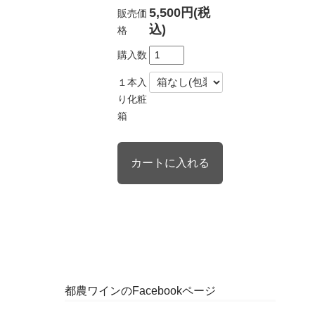
5,500円(税
販売価
込)
格
購入数
１本入
り化粧
箱
都農ワインのFacebookページ