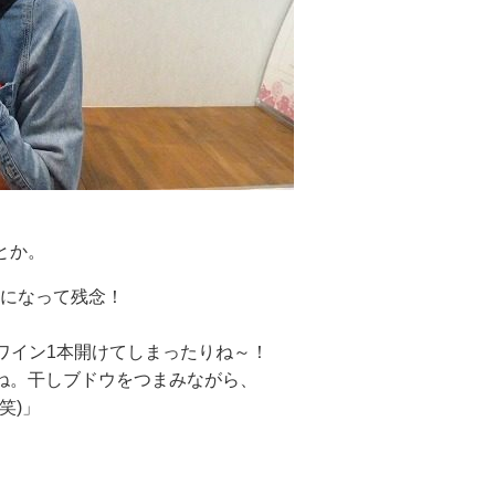
とか。
になって残念！
ワイン1本開けてしまったりね～！
ね。干しブドウをつまみながら、
笑)」