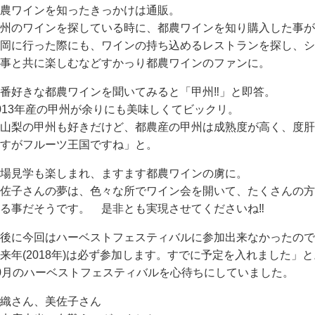
農ワインを知ったきっかけは通販。
州のワインを探している時に、都農ワインを知り購入した事が
岡に行った際にも、ワインの持ち込めるレストランを探し、シ
事と共に楽しむなどすかっり都農ワインのファンに。
番好きな都農ワインを聞いてみると「甲州‼」と即答。
013年産の甲州が余りにも美味しくてビックリ。
山梨の甲州も好きだけど、都農産の甲州は成熟度が高く、度肝
すがフルーツ王国ですね」と。
場見学も楽しまれ、ますます都農ワインの虜に。
佐子さんの夢は、色々な所でワイン会を開いて、たくさんの方
る事だそうです。 是非とも実現させてくださいね‼
後に今回はハーベストフェスティバルに参加出来なかったので
来年(2018年)は必ず参加します。すでに予定を入れました」と
0月のハーベストフェスティバルを心待ちにしていました。
織さん、美佐子さん