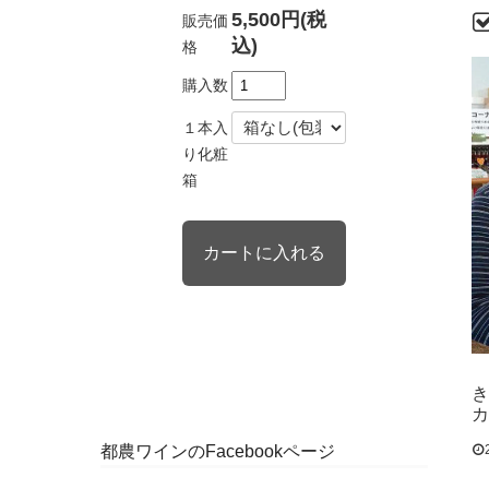
5,500円(税
販売価
込)
格
購入数
１本入
り化粧
箱
き
カ
都農ワインのFacebookページ