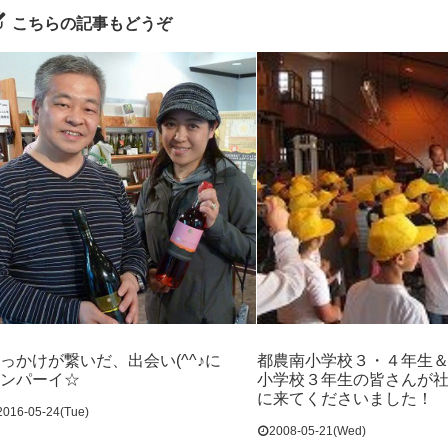
こちらの記事もどうぞ
っかけが繋いだ、出会い(^^♪に
都農南小学校３・４年生
ンパーイ☆
小学校３年生の皆さんが
に来てくださいました！
2016-05-24(Tue)
2008-05-21(Wed)