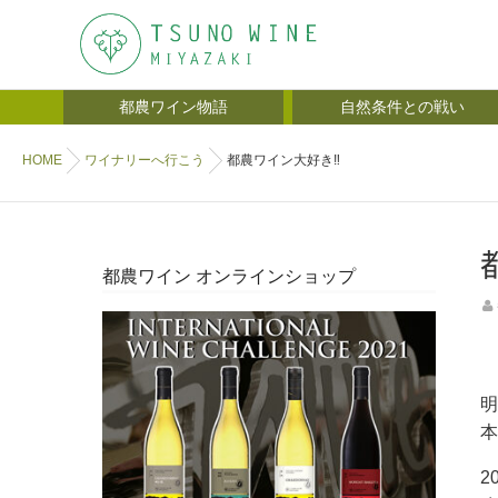
都農ワイン物語
自然条件との戦い
HOME
ワイナリーへ行こう
都農ワイン大好き‼
都農ワイン オンラインショップ
明
本
2