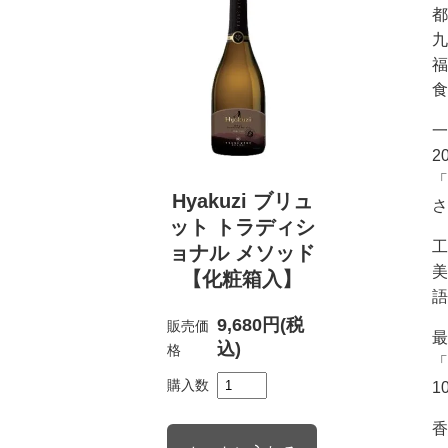
都
九
福
食
一
2
「
Hyakuzi ブリュ
さ
ット トラディシ
工
ョナル メソッド
美
【化粧箱入】
語
9,680円(税
販売価
最
込)
格
「
購入数
1
香