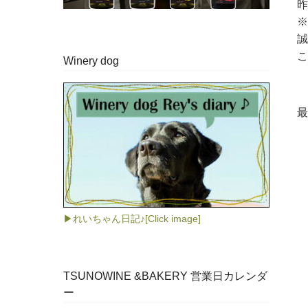
昨
※
誠
こ
Winery dog
最
▶れいちゃん日記♪[Click image]
TSUNOWINE &BAKERY 営業日カレンダ
ー