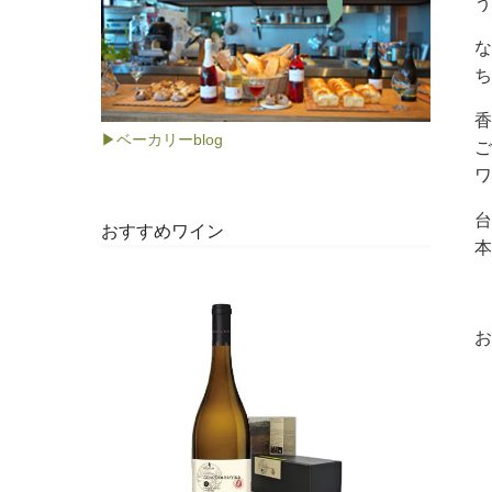
う
な
ち
香
▶ベーカリーblog
ご
ワ
台
おすすめワイン
本
お