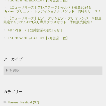
TSUNOWINE＆BAKERY【8月営業日程】
【ニューリリース】プレステージシャルドネ都農2024＆
Hyakuzi ブリュット トラディショナル メソッド 同時リリース！
【ニューリリース】ピノ・グリ＆ピノ・グリ オレンジ ※数量
限定オリジナルロゴ入り専用グラスセット 予約販売開始！
4月12日(日) ｜短縮営業のお知らせ｜
TSUNOWINE＆BAKERY【7月営業日程】
アーカイブ
ア
ー
カ
イ
カテゴリー
ブ
Harvest Festival (97)