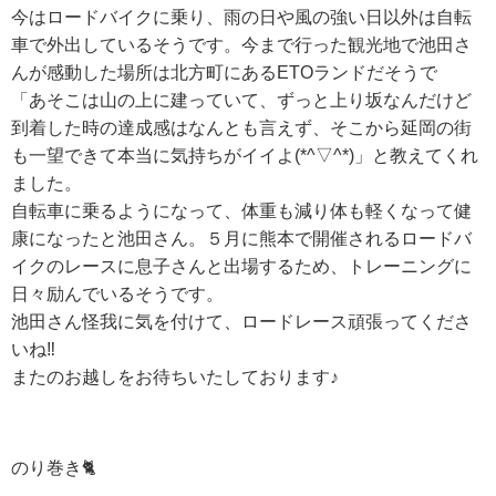
今はロードバイクに乗り、雨の日や風の強い日以外は自転
車で外出しているそうです。今まで行った観光地で池田さ
んが感動した場所は北方町にあるETOランドだそうで
「あそこは山の上に建っていて、ずっと上り坂なんだけど
到着した時の達成感はなんとも言えず、そこから延岡の街
も一望できて本当に気持ちがイイよ(*^▽^*)」と教えてくれ
ました。
自転車に乗るようになって、体重も減り体も軽くなって健
康になったと池田さん。５月に熊本で開催されるロードバ
イクのレースに息子さんと出場するため、トレーニングに
日々励んでいるそうです。
池田さん怪我に気を付けて、ロードレース頑張ってくださ
いね‼
またのお越しをお待ちいたしております♪
のり巻き🐈