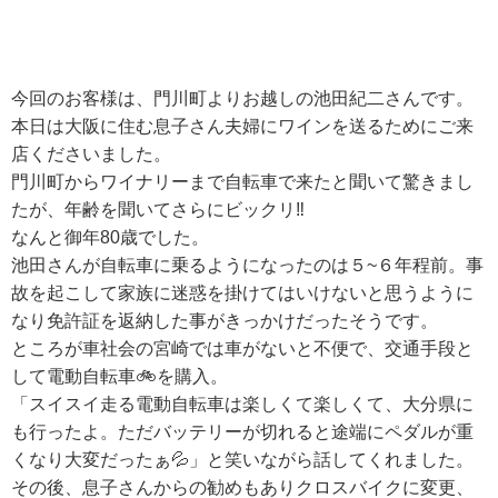
今回のお客様は、門川町よりお越しの池田紀二さんです。
本日は大阪に住む息子さん夫婦にワインを送るためにご来
店くださいました。
門川町からワイナリーまで自転車で来たと聞いて驚きまし
たが、年齢を聞いてさらにビックリ‼
なんと御年80歳でした。
池田さんが自転車に乗るようになったのは５~６年程前。事
故を起こして家族に迷惑を掛けてはいけないと思うように
なり免許証を返納した事がきっかけだったそうです。
ところが車社会の宮崎では車がないと不便で、交通手段と
して電動自転車🚲を購入。
「スイスイ走る電動自転車は楽しくて楽しくて、大分県に
も行ったよ。ただバッテリーが切れると途端にペダルが重
くなり大変だったぁ💦」と笑いながら話してくれました。
その後、息子さんからの勧めもありクロスバイクに変更、