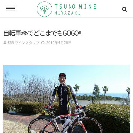
ONLINE SHOP
自転車🚲でどこまでもGOGO‼
オンラインショッピング
都農ワインスタッフ
2019年4月26日
NEWSLETTERS
メールマガジン
ACCESSMAP
アクセスマップ
CONTACT
お問い合わせ