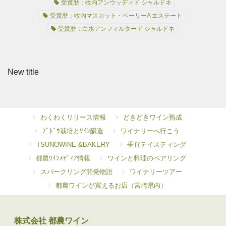
受賞歴：牧内アンウッディド シャルドネ
受賞歴：牧内マスカット・ベーリーA エステート
受賞歴：白水アンフィルタード シャルドネ
New title
わくわくリリース情報
どきどきワイン熟成
ﾌﾞﾄﾞｳ栽培とﾜｲﾝ醸造
ワイナリーへ行こう
TSUNOWINE &BAKERY
垂直テイスティング
都農ﾜｲﾝﾒﾃﾞｨｱ情報
ワインと料理のペアリング
スパークリング開発物語
ワイナリーツアー
都農ワインが買えるお店（宮崎県内）
株式会社 都農ワイン