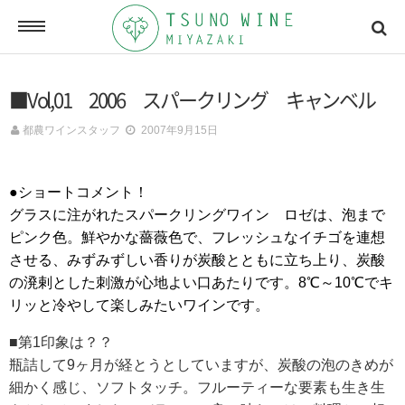
ONLINE SHOP
■Vol,01 2006 スパークリング キャンベル
オンラインショッピング
都農ワインスタッフ
2007年9月15日
NEWSLETTERS
●ショートコメント！
メールマガジン
グラスに注がれたスパークリングワイン ロゼは、泡まで
ピンク色。鮮やかな薔薇色で、フレッシュなイチゴを連想
させる、みずみずしい香りが炭酸とともに立ち上り、炭酸
ACCESSMAP
の溌剌とした刺激が心地よい口あたりです。8℃～10℃でキ
アクセスマップ
リッと冷やして楽しみたいワインです。
■第1印象は？？
瓶詰して9ヶ月が経とうとしていますが、炭酸の泡のきめが
CONTACT
お問い合わせ
細かく感じ、ソフトタッチ。フルーティーな要素も生き生