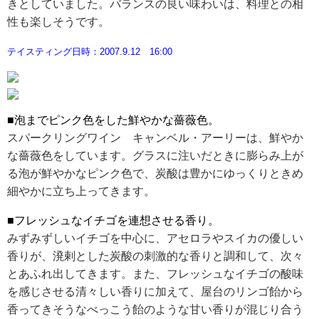
きとしていました。バランスの良い味わいは、料理との相
性も楽しそうです。
RECRUIT
テイスティング日時：2007.9.12 16:00
求人情報
DATA
■泡までピンク色をした鮮やかな薔薇色。
会社概要
スパークリングワイン キャンベル・アーリーは、鮮やか
な薔薇色をしています。グラスに注いだときに膨らみ上が
る泡が鮮やかなピンク色で、炭酸は豊かにゆっくりときめ
細やかに立ち上ってきます。
■フレッシュなイチゴを連想させる香り。
みずみずしいイチゴを中心に、アセロラやスイカの優しい
香りが、溌剌とした炭酸の刺激的な香りと調和して、次々
とあふれ出してきます。また、フレッシュなイチゴの酸味
を感じさせる清々しい香りに加えて、屋台のリンゴ飴から
香ってきそうなべっこう飴のような甘い香りが混じり合う