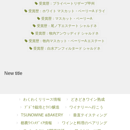
受賞歴：プライベートリザーブ甲州
受賞歴：ホワイト マスカット・ベーリーA ドライ
受賞歴：マスカット・ベーリーA
受賞歴：尾ノ下エステート シャルドネ
受賞歴：牧内アンウッディド シャルドネ
受賞歴：牧内マスカット・ベーリーA エステート
受賞歴：白水アンフィルタード シャルドネ
New title
わくわくリリース情報
どきどきワイン熟成
ﾌﾞﾄﾞｳ栽培とﾜｲﾝ醸造
ワイナリーへ行こう
TSUNOWINE &BAKERY
垂直テイスティング
都農ﾜｲﾝﾒﾃﾞｨｱ情報
ワインと料理のペアリング