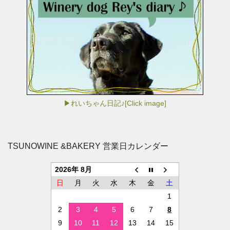
▶れいちゃん日記♪[Click image]
TSUNOWINE &BAKERY 営業日カレンダー
2026年 8月
日
月
火
水
木
金
土
1
2
3
4
5
6
7
8
9
10
11
12
13
14
15