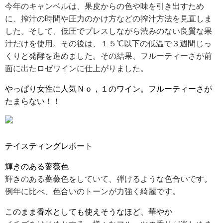
今年のキャンベルは、果皮からの色や味を引き出すため
に、搾汁の時間や圧力のかけ方などの搾汁方法を見直しま
RECRUIT
した。そして、低圧でプレスしながら渋みのない良質な果
求人情報
汁だけを使用。その後は、１５℃以下の低温で３週間じっ
くりと発酵を進めました。その結果、フルーティーさが前
面に出たロゼワインに仕上がりました。
DATA
やっぱり女性に人気Ｎｏ，１のワイン。フルーティーさが
会社概要
たまらない！！
テイスティングレポート
輝きのある薔薇色
輝きのある薔薇色をしていて、弾けるような色合いです。
例年に比べ、色合いのトーンが力強く綺麗です。
このまま香水としても使えそうなほど、華やか