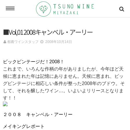
ONLINE SHOP
■Vol,01 2008キャンベル・アーリー
オンラインショッピング
都農ワインスタッフ
2008年10月14日
NEWSLETTERS
ビックビンテージだ！2008！
メールマガジン
これまで、いろんな作柄の年がありましたが、今年ほど天
候に恵まれた年は記憶にありません。天候に恵まれ、ビッ
グビンテージに相応しい条件が整った2008年のブドウ。そ
ACCESSMAP
して、それを醸したワイン…。いよいよリリースとなりま
アクセスマップ
す！！
２００８ キャンベル・アーリー
CONTACT
お問い合わせ
メイキングレポート