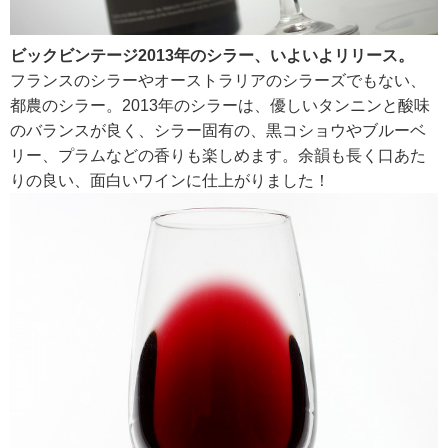
ビックビンテージ2013年のシラー、いよいよリリース。
RECRUIT
フランスのシラーやオーストラリアのシラーズでもない、
求人情報
都農のシラー。2013年のシラーは、優しいタンニンと酸味
のバランスが良く、シラー固有の、黒コショウやブルーベ
リー、プラムなどの香りも楽しめます。余韻も長く口あた
DATA
りの良い、面白いワインに仕上がりました！
会社概要