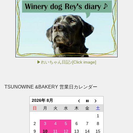
▶れいちゃん日記♪[Click image]
TSUNOWINE &BAKERY 営業日カレンダー
2026年 8月
日
月
火
水
木
金
土
1
2
3
4
5
6
7
8
9
10
11
12
13
14
15