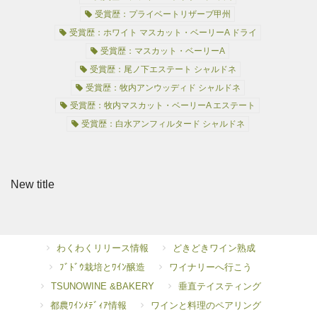
受賞歴：プライベートリザーブ甲州
受賞歴：ホワイト マスカット・ベーリーA ドライ
受賞歴：マスカット・ベーリーA
受賞歴：尾ノ下エステート シャルドネ
受賞歴：牧内アンウッディド シャルドネ
受賞歴：牧内マスカット・ベーリーA エステート
受賞歴：白水アンフィルタード シャルドネ
New title
わくわくリリース情報
どきどきワイン熟成
ﾌﾞﾄﾞｳ栽培とﾜｲﾝ醸造
ワイナリーへ行こう
TSUNOWINE &BAKERY
垂直テイスティング
都農ﾜｲﾝﾒﾃﾞｨｱ情報
ワインと料理のペアリング