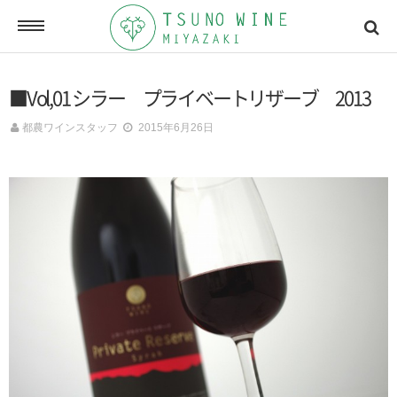
ONLINE SHOP
■Vol,01 シラー プライベートリザーブ 2013
オンラインショッピング
都農ワインスタッフ
2015年6月26日
NEWSLETTERS
メールマガジン
ACCESSMAP
アクセスマップ
CONTACT
お問い合わせ