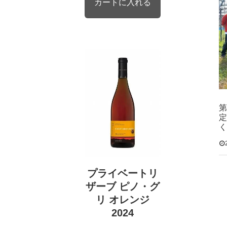
第
定
く
プライベートリ
ザーブ ピノ・グ
リ オレンジ
2024