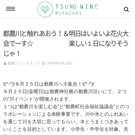
ONLINE SHOP
都農川と触れあおう！＆明日はいよいよ花火大
オンラインショッピング
会でーす☆ 楽しい１日になりそう
じゃ！
NEWSLETTERS
都農ワインスタッフ
2006年8月24日
メールマガジン
\(^-^)/８月２５日は都農川へ大集合！\(^-^)/
ACCESSMAP
８月２５日(金曜日)は都農神社横の都農川沿いにて、２つ
アクセスマップ
の“川イベント”が開催されます。
１つは“都農川を楽しむ会”と“都農町社会福祉協議会”とのコ
ラボレーションによる体験事業です。川や水とのふれあい
を通じて川を大切に思ってもらい、水とうまくつきあって
CONTACT
お問い合わせ
いくことを目的としています。小学生・中学生を対象。先