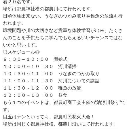
着２０名です。
場所は都農神社横の都農川にて行われます。
日頃体験出来ない、うなぎのつかみ取りや稚魚の放流も行
RECRUIT
われます。
求人情報
環境問題や川の大切さなど貴重な体験学習が出来、たくさ
んのことを子供たちに学んでもらえるいいチャンスではな
いかと思います。
DATA
◎スケジュール◎
会社概要
９：３０～１０：００ 開始式
１０：００～１０：３０ 河川清掃
１０：３０～１１：００ うなぎのつかみ取り
１１：００～１１：３０ 河川についての講話
１１：３０～１２：００ 稚魚の放流
１２：００～１３：００ 昼食
もう１つのイベントは、都農町商工会主催の“納涼川祭り”で
す。
目玉はナンといっても、都農町民花火大会！
場所は同じく都農神社横、都農川沿いにて行われます。