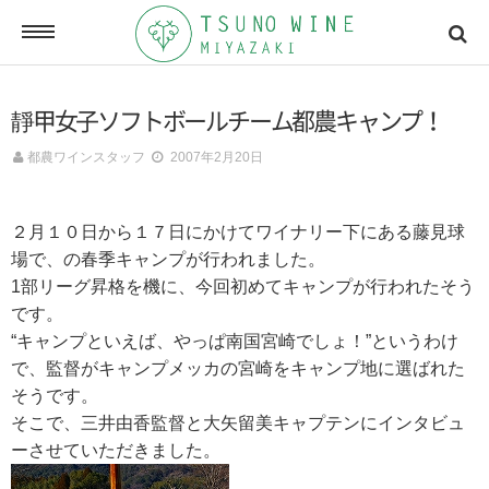
ONLINE SHOP
靜甲女子ソフトボールチーム都農キャンプ！
オンラインショッピング
都農ワインスタッフ
2007年2月20日
NEWSLETTERS
２月１０日から１７日にかけてワイナリー下にある藤見球
メールマガジン
場で、の春季キャンプが行われました。
1部リーグ昇格を機に、今回初めてキャンプが行われたそう
です。
ACCESSMAP
“キャンプといえば、やっぱ南国宮崎でしょ！”というわけ
アクセスマップ
で、監督がキャンプメッカの宮崎をキャンプ地に選ばれた
そうです。
そこで、三井由香監督と大矢留美キャプテンにインタビュ
CONTACT
ーさせていただきました。
お問い合わせ