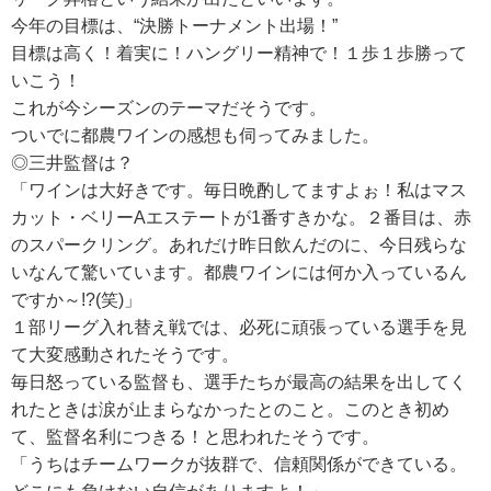
今年の目標は、“決勝トーナメント出場！”
目標は高く！着実に！ハングリー精神で！１歩１歩勝って
いこう！
これが今シーズンのテーマだそうです。
ついでに都農ワインの感想も伺ってみました。
◎三井監督は？
「ワインは大好きです。毎日晩酌してますよぉ！私はマス
カット・ベリーAエステートが1番すきかな。２番目は、赤
のスパークリング。あれだけ昨日飲んだのに、今日残らな
いなんて驚いています。都農ワインには何か入っているん
ですか～!?(笑)」
１部リーグ入れ替え戦では、必死に頑張っている選手を見
て大変感動されたそうです。
毎日怒っている監督も、選手たちが最高の結果を出してく
れたときは涙が止まらなかったとのこと。このとき初め
て、監督名利につきる！と思われたそうです。
「うちはチームワークが抜群で、信頼関係ができている。