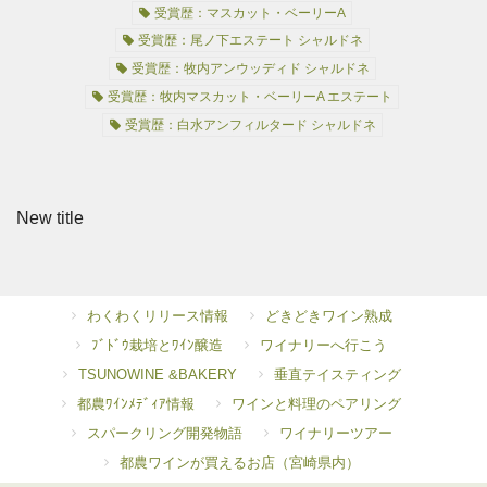
受賞歴：マスカット・ベーリーA
受賞歴：尾ノ下エステート シャルドネ
受賞歴：牧内アンウッディド シャルドネ
受賞歴：牧内マスカット・ベーリーA エステート
受賞歴：白水アンフィルタード シャルドネ
New title
わくわくリリース情報
どきどきワイン熟成
ﾌﾞﾄﾞｳ栽培とﾜｲﾝ醸造
ワイナリーへ行こう
TSUNOWINE &BAKERY
垂直テイスティング
都農ﾜｲﾝﾒﾃﾞｨｱ情報
ワインと料理のペアリング
スパークリング開発物語
ワイナリーツアー
都農ワインが買えるお店（宮崎県内）