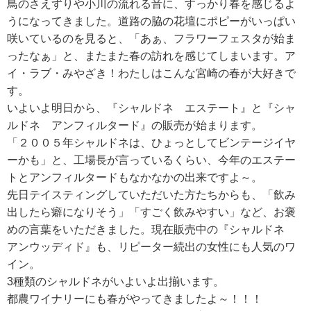
鳥のさえずりや小川の流れる音に、すっかり春を感じるよ
うになってきました。道路の脇の花壇にポピーがいっぱい
咲いているのを見ると、「あぁ、フラワーフェスタが始ま
RECRUIT
ったなぁ」と、またまた春の訪れを感じてしまいます。ア
求人情報
イ・ラブ・みやざき！わたしはこんな宮崎の春が大好きで
す。
いよいよ明日から、『シャルドネ エステート』と『シャ
DATA
ルドネ アンフィルタード』の販売が始まります。
会社概要
「２００５年シャルドネは、ひょっとしてビンテージイヤ
ーかも」と、工場長が言っているくらい、今年のエステー
トとアンフィルタードもなかなかの出来ですよ～。
先日テイスティングしていただいた方たちからも、「飲み
出したら癖になりそう」「すごく飲みやすい」など、お褒
めの言葉をいただきました。現在販売中の『シャルドネ
アンウッディド』も、リピーター続出の女性にも人気のワ
イン。
3種類のシャルドネがいよいよ出揃います。
都農ワイナリーにも春がやってきましたよ～！！！