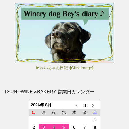
▶れいちゃん日記♪[Click image]
TSUNOWINE &BAKERY 営業日カレンダー
2026年 8月
日
月
火
水
木
金
土
1
2
3
4
5
6
7
8