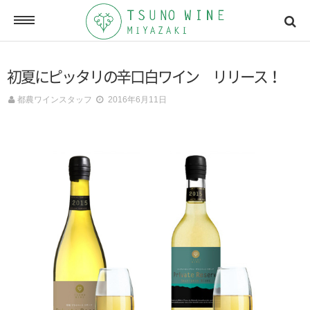
ONLINE SHOP
初夏にピッタリの辛口白ワイン リリース！
オンラインショッピング
都農ワインスタッフ
2016年6月11日
NEWSLETTERS
メールマガジン
ACCESSMAP
アクセスマップ
CONTACT
お問い合わせ