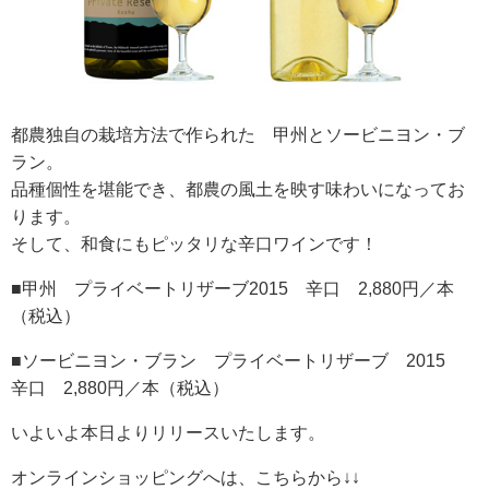
RECRUIT
求人情報
都農独自の栽培方法で作られた 甲州とソービニヨン・ブ
ラン。
DATA
品種個性を堪能でき、都農の風土を映す味わいになってお
会社概要
ります。
そして、和食にもピッタリな辛口ワインです！
■甲州 プライベートリザーブ2015 辛口 2,880円／本
（税込）
■ソービニヨン・ブラン プライベートリザーブ 2015
辛口 2,880円／本（税込）
いよいよ本日よりリリースいたします。
オンラインショッピングへは、こちらから↓↓