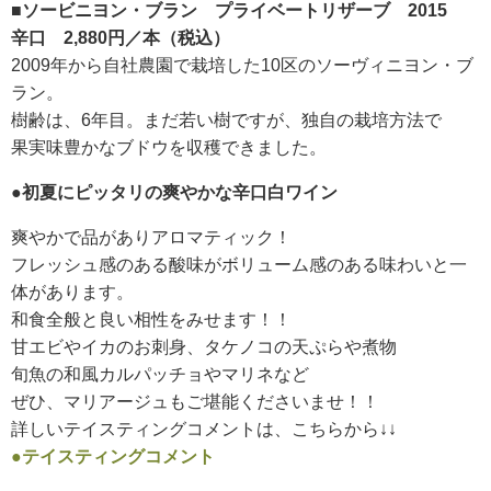
■ソービニヨン・ブラン プライベートリザーブ 2015
辛口 2,880円／本（税込）
2009年から自社農園で栽培した10区のソーヴィニヨン・ブ
ラン。
樹齢は、6年目。まだ若い樹ですが、独自の栽培方法で
果実味豊かなブドウを収穫できました。
●初夏にピッタリの爽やかな辛口白ワイン
爽やかで品がありアロマティック！
フレッシュ感のある酸味がボリューム感のある味わいと一
体があります。
和食全般と良い相性をみせます！！
甘エビやイカのお刺身、タケノコの天ぷらや煮物
旬魚の和風カルパッチョやマリネなど
ぜひ、マリアージュもご堪能くださいませ！！
詳しいテイスティングコメントは、こちらから↓↓
●テイスティングコメント