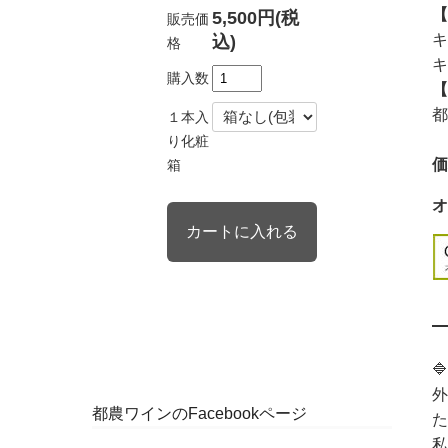
【
5,500円(税
販売価
キ
込)
格
キ
購入数
【
都
１本入
り化粧
価
箱
オ
🔷
外
都農ワインのFacebookページ
た
私