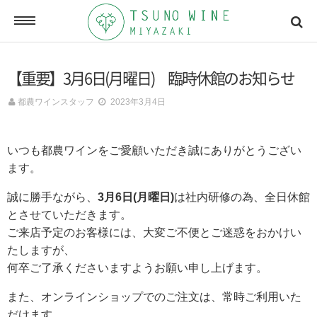
ONLINE SHOP
【重要】3月6日(月曜日) 臨時休館のお知らせ
オンラインショッピング
都農ワインスタッフ
2023年3月4日
NEWSLETTERS
いつも都農ワインをご愛顧いただき誠にありがとうござい
メールマガジン
ます。
誠に勝手ながら、
3月6日(月曜日)
は社内研修の為、全日休館
ACCESSMAP
とさせていただきます。
アクセスマップ
ご来店予定のお客様には、大変ご不便とご迷惑をおかけい
たしますが、
何卒ご了承くださいますようお願い申し上げます。
CONTACT
また、オンラインショップでのご注文は、常時ご利用いた
お問い合わせ
だけます。