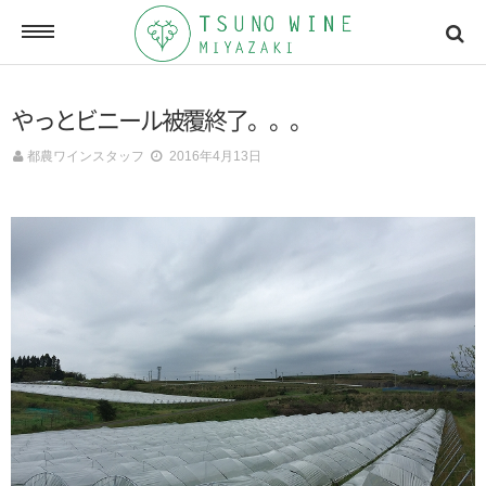
ONLINE SHOP
やっとビニール被覆終了。。。
オンラインショッピング
都農ワインスタッフ
2016年4月13日
NEWSLETTERS
メールマガジン
ACCESSMAP
アクセスマップ
CONTACT
お問い合わせ