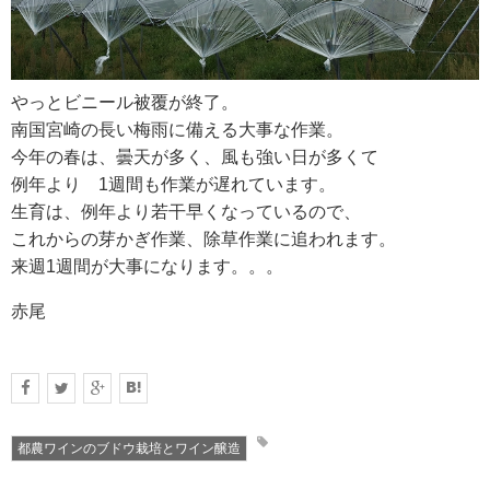
RECRUIT
求人情報
やっとビニール被覆が終了。
南国宮崎の長い梅雨に備える大事な作業。
今年の春は、曇天が多く、風も強い日が多くて
DATA
例年より 1週間も作業が遅れています。
会社概要
生育は、例年より若干早くなっているので、
これからの芽かぎ作業、除草作業に追われます。
来週1週間が大事になります。。。
赤尾
都農ワインのブドウ栽培とワイン醸造