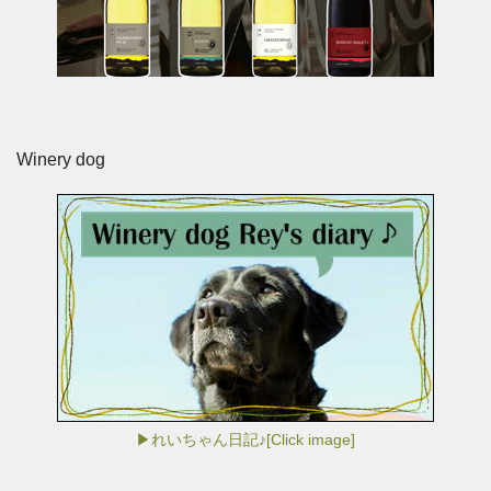
Winery dog
▶れいちゃん日記♪[Click image]