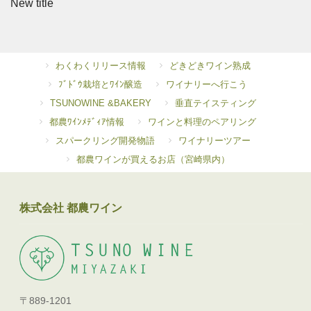
New title
わくわくリリース情報
どきどきワイン熟成
ﾌﾞﾄﾞｳ栽培とﾜｲﾝ醸造
ワイナリーへ行こう
TSUNOWINE &BAKERY
垂直テイスティング
都農ﾜｲﾝﾒﾃﾞｨｱ情報
ワインと料理のペアリング
スパークリング開発物語
ワイナリーツアー
都農ワインが買えるお店（宮崎県内）
株式会社 都農ワイン
〒889-1201