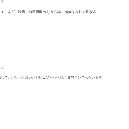
6日
イモ、ネギ、味噌、柚子胡椒 作り方 ①水に猪肉を入れて炊き込
2日
詰して、パリッと焼いたジビエソーセージ。 赤ワインでも合います