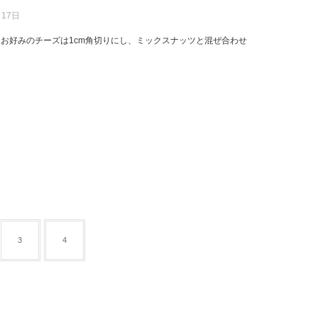
月17日
 ① お好みのチーズは1cm角切りにし、ミックスナッツと混ぜ合わせ
3
4