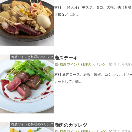
材料：（4人分） 牛スジ、タコ、大根、他（具材
大根などはあ...
都農ワインと料理のぺリング
鹿ステーキ
2015年3月
都農ワインと料理のぺリング
材料 鹿肉ロース、岩塩、蜂蜜、コショウ、オリ
カットして、蜂...
都農ワインと料理のぺリング
鹿肉のカツレツ
2015年3月
都農ワインと料理のぺリング