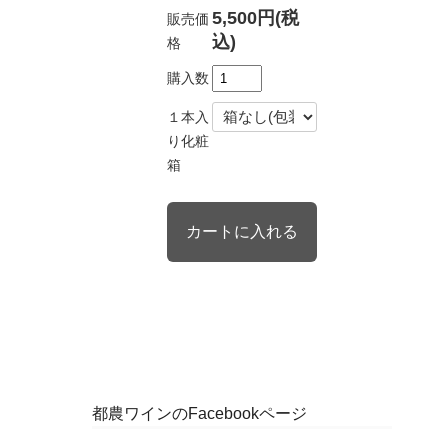
5,500円(税
販売価
込)
格
購入数
１本入
り化粧
箱
都農ワインのFacebookページ