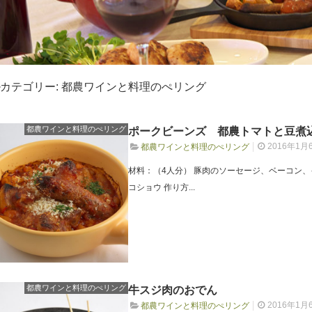
カテゴリー:
都農ワインと料理のぺリング
都農ワインと料理のぺリング
ポークビーンズ 都農トマトと豆煮
2016年1月
都農ワインと料理のぺリング
材料：（4人分） 豚肉のソーセージ、ベーコン
コショウ 作り方...
都農ワインと料理のぺリング
牛スジ肉のおでん
2016年1月
都農ワインと料理のぺリング