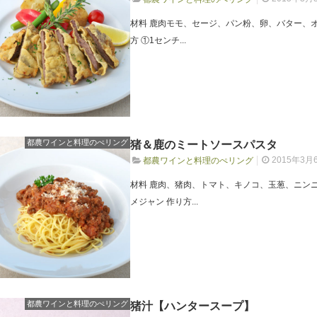
材料 鹿肉モモ、セージ、パン粉、卵、バター、
方 ①1センチ...
都農ワインと料理のぺリング
猪＆鹿のミートソースパスタ
2015年3月
都農ワインと料理のぺリング
材料 鹿肉、猪肉、トマト、キノコ、玉葱、ニン
メジャン 作り方...
都農ワインと料理のぺリング
猪汁【ハンタースープ】