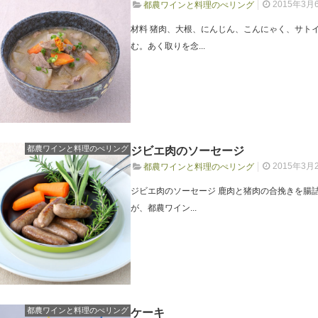
2015年3月
都農ワインと料理のぺリング
材料 猪肉、大根、にんじん、こんにゃく、サト
む。あく取りを念...
都農ワインと料理のぺリング
ジビエ肉のソーセージ
2015年3月
都農ワインと料理のぺリング
ジビエ肉のソーセージ 鹿肉と猪肉の合挽きを腸
が、都農ワイン...
都農ワインと料理のぺリング
ケーキ