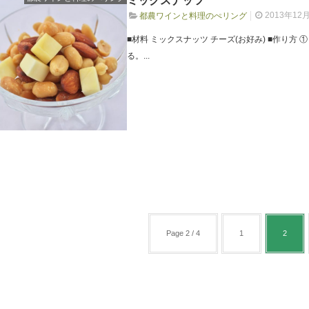
ミックスナッツ
2013年12
都農ワインと料理のぺリング
■材料 ミックスナッツ チーズ(お好み) ■作り方
る。...
Page 2 / 4
1
2