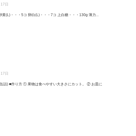
月17日
L)・・・5コ 卵白(L)・・・7コ 上白糖・・・130g 薄力...
月17日
(缶詰) ■作り方 ① 果物は食べやすい大きさにカット。 ② お皿に