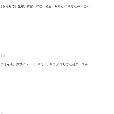
はお好みで）昆布、鰹節、味噌、醤油、みりん 作り方 ①牛すじや
21日
ーブオイル、赤ワイン、バルサミコ、サラダ 作り方 ①鹿ロースを
8日