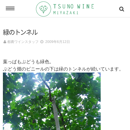
ONLINE SHOP
緑のトンネル
オンラインショッピング
都農ワインスタッフ
2009年6月12日
NEWSLETTERS
葉っぱもぶどうも緑色。
メールマガジン
ぶどう畑のビニールの下は緑のトンネルが続いています。
ACCESSMAP
アクセスマップ
CONTACT
お問い合わせ