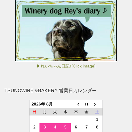
▶れいちゃん日記♪[Click image]
TSUNOWINE &BAKERY 営業日カレンダー
2026年 8月
日
月
火
水
木
金
土
1
2
3
4
5
6
7
8