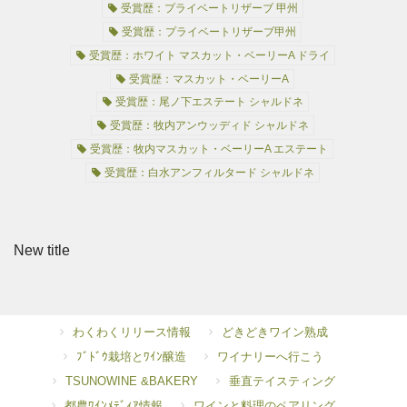
受賞歴：プライベートリザーブ 甲州
受賞歴：プライベートリザーブ甲州
受賞歴：ホワイト マスカット・ベーリーA ドライ
受賞歴：マスカット・ベーリーA
受賞歴：尾ノ下エステート シャルドネ
受賞歴：牧内アンウッディド シャルドネ
受賞歴：牧内マスカット・ベーリーA エステート
受賞歴：白水アンフィルタード シャルドネ
New title
わくわくリリース情報
どきどきワイン熟成
ﾌﾞﾄﾞｳ栽培とﾜｲﾝ醸造
ワイナリーへ行こう
TSUNOWINE &BAKERY
垂直テイスティング
都農ﾜｲﾝﾒﾃﾞｨｱ情報
ワインと料理のペアリング