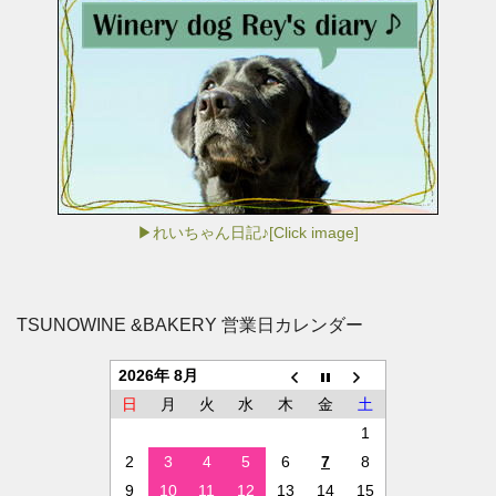
▶れいちゃん日記♪[Click image]
TSUNOWINE &BAKERY 営業日カレンダー
2026年 8月
日
月
火
水
木
金
土
1
2
3
4
5
6
7
8
9
10
11
12
13
14
15