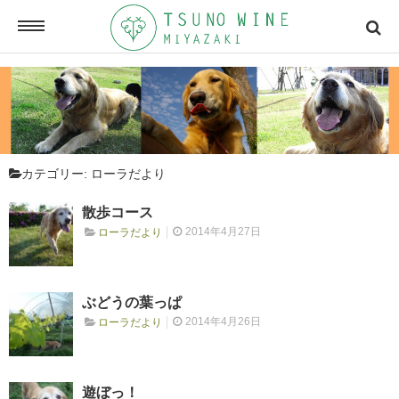
ONLINE SHOP
オンラインショッピング
カテゴリー:
ローラだより
NEWSLETTERS
メールマガジン
散歩コース
2014年4月27日
ローラだより
ACCESSMAP
アクセスマップ
ぶどうの葉っぱ
2014年4月26日
ローラだより
CONTACT
お問い合わせ
遊ぼっ！