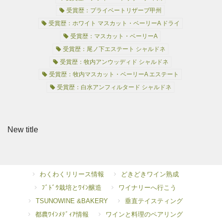
受賞歴：プライベートリザーブ甲州
受賞歴：ホワイト マスカット・ベーリーA ドライ
受賞歴：マスカット・ベーリーA
受賞歴：尾ノ下エステート シャルドネ
受賞歴：牧内アンウッディド シャルドネ
受賞歴：牧内マスカット・ベーリーA エステート
受賞歴：白水アンフィルタード シャルドネ
New title
わくわくリリース情報
どきどきワイン熟成
ﾌﾞﾄﾞｳ栽培とﾜｲﾝ醸造
ワイナリーへ行こう
TSUNOWINE &BAKERY
垂直テイスティング
都農ﾜｲﾝﾒﾃﾞｨｱ情報
ワインと料理のペアリング