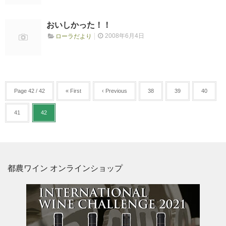
おいしかった！！
2008年6月4日
ローラだより
Page 42 / 42
« First
‹ Previous
38
39
40
41
42
都農ワイン オンラインショップ