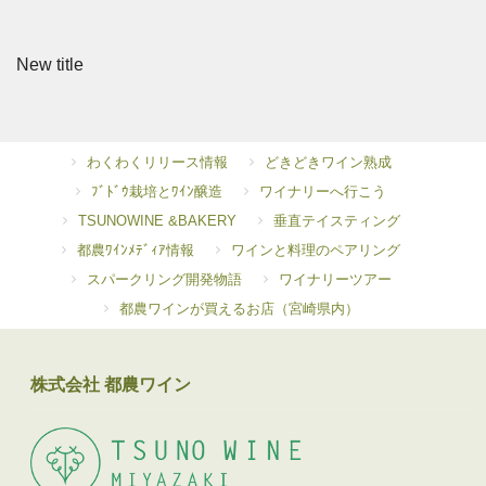
New title
わくわくリリース情報
どきどきワイン熟成
ﾌﾞﾄﾞｳ栽培とﾜｲﾝ醸造
ワイナリーへ行こう
TSUNOWINE &BAKERY
垂直テイスティング
都農ﾜｲﾝﾒﾃﾞｨｱ情報
ワインと料理のペアリング
スパークリング開発物語
ワイナリーツアー
都農ワインが買えるお店（宮崎県内）
株式会社 都農ワイン