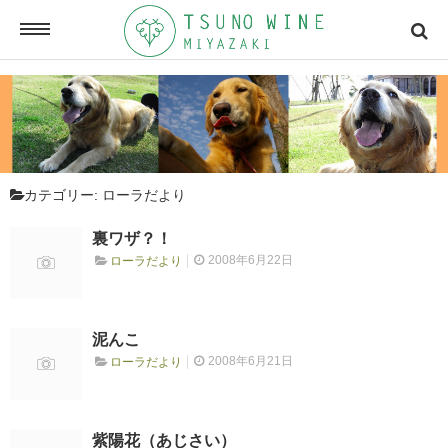
ONLINE SHOP
オンラインショッピング
カテゴリー:
ローラだより
NEWSLETTERS
メールマガジン
裏ワザ？！
2008年6月22日
ローラだより
ACCESSMAP
アクセスマップ
泥んこ
2008年6月21日
ローラだより
CONTACT
お問い合わせ
紫陽花（あじさい）