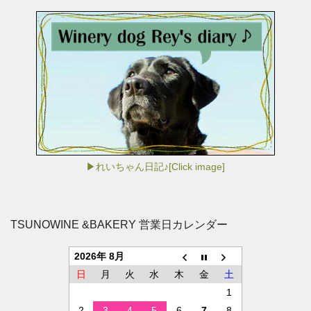
▶れいちゃん日記♪[Click image]
TSUNOWINE &BAKERY 営業日カレンダー
2026年 8月
日
月
火
水
木
金
土
1
2
3
4
5
6
7
8