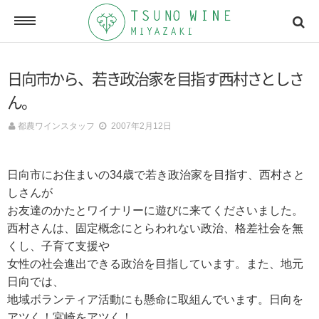
ONLINE SHOP
日向市から、若き政治家を目指す西村さとしさ
オンラインショッピング
ん。
都農ワインスタッフ
2007年2月12日
NEWSLETTERS
メールマガジン
日向市にお住まいの34歳で若き政治家を目指す、西村さと
しさんが
お友達のかたとワイナリーに遊びに来てくださいました。
ACCESSMAP
西村さんは、固定概念にとらわれない政治、格差社会を無
アクセスマップ
くし、子育て支援や
女性の社会進出できる政治を目指しています。また、地元
日向では、
CONTACT
地域ボランティア活動にも懸命に取組んでいます。日向を
お問い合わせ
アツく！宮崎をアツく！