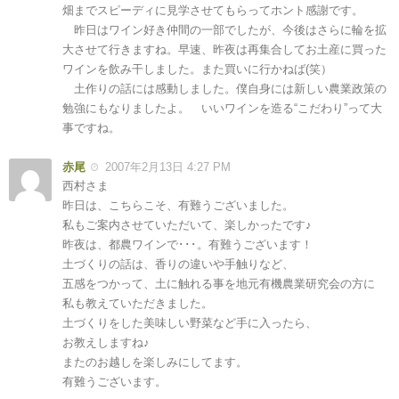
畑までスピーディに見学させてもらってホント感謝です。
昨日はワイン好き仲間の一部でしたが、今後はさらに輪を拡
大させて行きますね。早速、昨夜は再集合してお土産に買った
ワインを飲み干しました。また買いに行かねば(笑）
土作りの話には感動しました。僕自身には新しい農業政策の
勉強にもなりましたよ。 いいワインを造る“こだわり”って大
事ですね。
赤尾
2007年2月13日 4:27 PM
西村さま
昨日は、こちらこそ、有難うございました。
私もご案内させていただいて、楽しかったです♪
昨夜は、都農ワインで･･･。有難うございます！
土づくりの話は、香りの違いや手触りなど、
五感をつかって、土に触れる事を地元有機農業研究会の方に
私も教えていただきました。
土づくりをした美味しい野菜など手に入ったら、
お教えしますね♪
またのお越しを楽しみにしてます。
有難うございます。