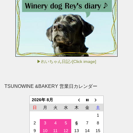
▶れいちゃん日記♪[Click image]
TSUNOWINE &BAKERY 営業日カレンダー
2026年 8月
日
月
火
水
木
金
土
1
2
3
4
5
6
7
8
9
10
11
12
13
14
15