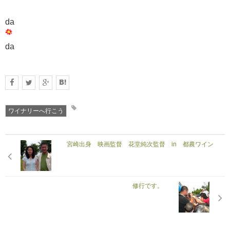
da
da
ワイナリーへ行こう
宮崎出身 映画監督 花堂純次監督 in 都農ワイン
修行です。