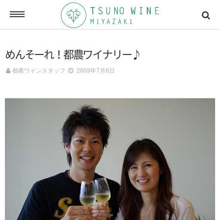
ONLINE SHOP
めんそーれ！都農ワイナリー♪
オンラインショッピング
都農ワインスタッフ
2009年7月6日
NEWSLETTERS
メールマガジン
ACCESSMAP
アクセスマップ
CONTACT
お問い合わせ