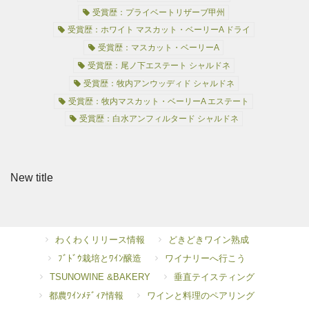
受賞歴：プライベートリザーブ甲州
受賞歴：ホワイト マスカット・ベーリーA ドライ
受賞歴：マスカット・ベーリーA
受賞歴：尾ノ下エステート シャルドネ
受賞歴：牧内アンウッディド シャルドネ
受賞歴：牧内マスカット・ベーリーA エステート
受賞歴：白水アンフィルタード シャルドネ
New title
わくわくリリース情報
どきどきワイン熟成
ﾌﾞﾄﾞｳ栽培とﾜｲﾝ醸造
ワイナリーへ行こう
TSUNOWINE &BAKERY
垂直テイスティング
都農ﾜｲﾝﾒﾃﾞｨｱ情報
ワインと料理のペアリング