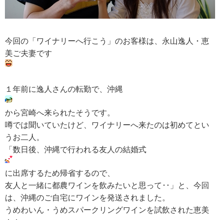
RECRUIT
求人情報
今回の「ワイナリーへ行こう」のお客様は、永山逸人・恵
美ご夫妻です
DATA
１年前に逸人さんの転勤で、沖縄
会社概要
から宮崎へ来られたそうです。
噂では聞いていたけど、ワイナリーへ来たのは初めてとい
うお二人。
「数日後、沖縄で行われる友人の結婚式
に出席するため帰省するので、
友人と一緒に都農ワインを飲みたいと思って･･」と、今回
は、沖縄のご自宅にワインを発送されました。
うめわいん・うめスパークリングワインを試飲された恵美