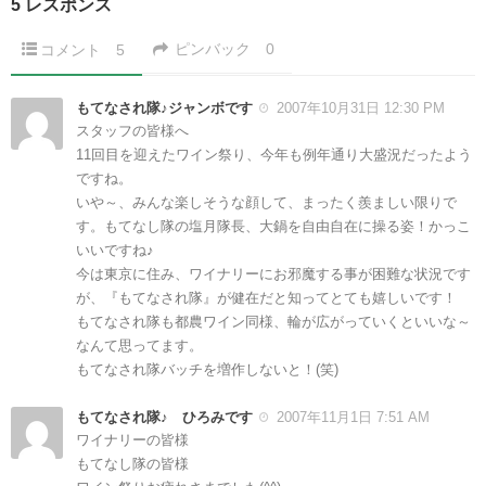
5 レスポンス
ピンバック
0
コメント
5
もてなされ隊♪ジャンボです
2007年10月31日 12:30 PM
スタッフの皆様へ
11回目を迎えたワイン祭り、今年も例年通り大盛況だったよう
ですね。
いや～、みんな楽しそうな顔して、まったく羨ましい限りで
す。もてなし隊の塩月隊長、大鍋を自由自在に操る姿！かっこ
いいですね♪
今は東京に住み、ワイナリーにお邪魔する事が困難な状況です
が、『もてなされ隊』が健在だと知ってとても嬉しいです！
もてなされ隊も都農ワイン同様、輪が広がっていくといいな～
なんて思ってます。
もてなされ隊バッチを増作しないと！(笑)
もてなされ隊♪ ひろみです
2007年11月1日 7:51 AM
ワイナリーの皆様
もてなし隊の皆様