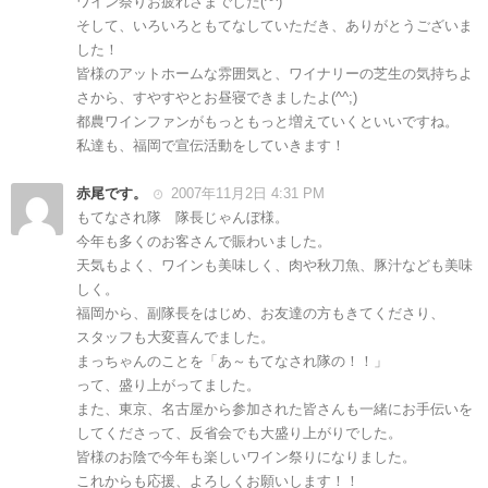
ワイン祭りお疲れさまでした(^^)
そして、いろいろともてなしていただき、ありがとうございま
した！
皆様のアットホームな雰囲気と、ワイナリーの芝生の気持ちよ
さから、すやすやとお昼寝できましたよ(^^;)
都農ワインファンがもっともっと増えていくといいですね。
私達も、福岡で宣伝活動をしていきます！
赤尾です。
2007年11月2日 4:31 PM
もてなされ隊 隊長じゃんぼ様。
今年も多くのお客さんで賑わいました。
天気もよく、ワインも美味しく、肉や秋刀魚、豚汁なども美味
しく。
福岡から、副隊長をはじめ、お友達の方もきてくださり、
スタッフも大変喜んでました。
まっちゃんのことを「あ～もてなされ隊の！！」
って、盛り上がってました。
また、東京、名古屋から参加された皆さんも一緒にお手伝いを
してくださって、反省会でも大盛り上がりでした。
皆様のお陰で今年も楽しいワイン祭りになりました。
これからも応援、よろしくお願いします！！