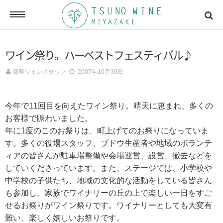
ONLINE SHOP
ワイン祭り。ハーベストフェスティバル♪
オンラインショッピング
都農ワインスタッフ
2007年10月30日
NEWSLETTERS
今年で11回目を向えたワイン祭り。晴天に恵まれ、多くの
メールマガジン
お客様で賑わいました。
年に1度のこのお祭りは、町上げてのお祭りになっていま
す。多くの役場スタッフ、ブドウ生産者や地域のボランテ
ACCESSMAP
ィアの皆さんが駐車場整備や会場運営、設営、撤去などを
アクセスマップ
していくださっています。また、ステージでは、小学校や
中学校の子供たち、地域の文化的な活動をしている皆さん
も参加し、家族でワイナリーの丘の上で楽しい一日をすご
CONTACT
せるお祭りがワイン祭りです。ワイナリーとしても大変有
お問い合わせ
難い、楽しく嬉しいお祭りです。