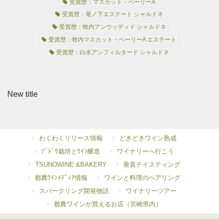
受賞歴：マスカット・ベーリーA
受賞歴：尾ノ下エステート シャルドネ
受賞歴：牧内アンウッディド シャルドネ
受賞歴：牧内マスカット・ベーリーA エステート
受賞歴：白水アンフィルタード シャルドネ
New title
わくわくリリース情報
どきどきワイン熟成
ﾌﾞﾄﾞｳ栽培とﾜｲﾝ醸造
ワイナリーへ行こう
TSUNOWINE &BAKERY
垂直テイスティング
都農ﾜｲﾝﾒﾃﾞｨｱ情報
ワインと料理のペアリング
スパークリング開発物語
ワイナリーツアー
都農ワインが買えるお店（宮崎県内）