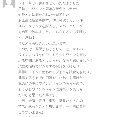
ワイン祭りに参加させていただきました！
美味しいワインと素敵な景色とステージ。
心身ともに満たされた一日でした！
お土産に新酒を数本、2010年のシャルドネ
スパークリングを購入し、スパークリング
を自宅で飲みました。こちらもとても美味し
く、感動！！
また来年も行きたいと思います。
一つだけ、要望がありまして…せっかくの
ワインまつりなので、もう少しワインを楽し
める空間があるとよかったかなあと思いました！
試飲の場所でソムリエのお話を聞けたり、
実際にワインに使われるブドウを試食できたり、
栽培するうえでの困難やこだわりを聞けたり…
私の頭の中にワインがメインであったので、
もう少しワインをメインにお祭りを楽しみ
たいなと思った次第です。
企画、会議、設営、集客、撤収たくさんの
苦労があったことと思います。一丁前に意見
してすいません汗