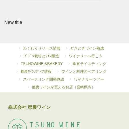
New title
わくわくリリース情報
どきどきワイン熟成
ﾌﾞﾄﾞｳ栽培とﾜｲﾝ醸造
ワイナリーへ行こう
TSUNOWINE &BAKERY
垂直テイスティング
都農ﾜｲﾝﾒﾃﾞｨｱ情報
ワインと料理のペアリング
スパークリング開発物語
ワイナリーツアー
都農ワインが買えるお店（宮崎県内）
株式会社 都農ワイン